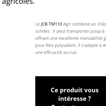
 agricoles.
Le
JCB TM110
Agri combine un châs
solides : il peut transporter jusqu’à
offrant une excellente maniabilité g
pour être polyvalent, il s’adapte à
une efficacité accrue.
Ce produit vous
intéresse ?