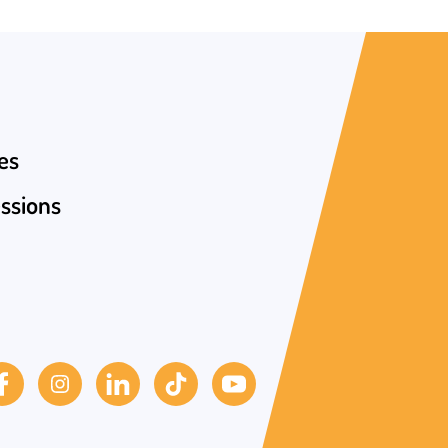
e, contactez Vincent THOMAS au
es
ssions