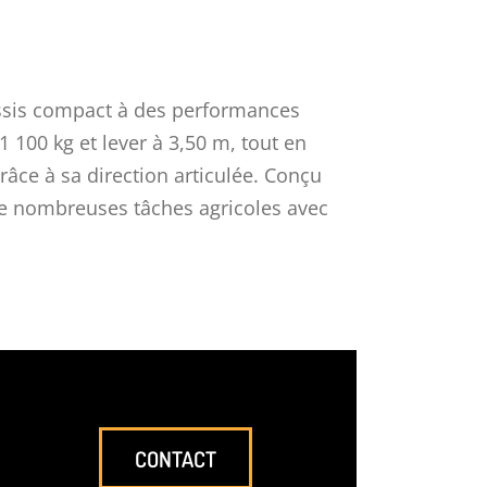
sis compact à des performances
 1 100 kg et lever à 3,50 m, tout en
râce à sa direction articulée. Conçu
 de nombreuses tâches agricoles avec
CONTACT