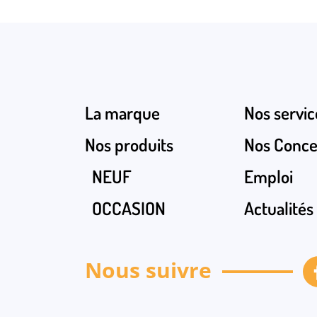
Nous envoyer un e-mail
Besoin d'échanger par téléphon
0687897273
La marque
Nos servic
Nos produits
Nos Conce
NEUF
Emploi
OCCASION
Actualités
Nous suivre