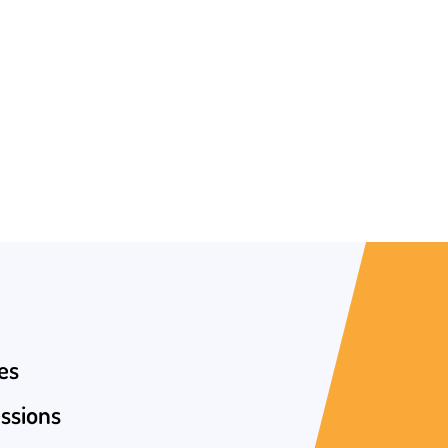
e, contactez Vincent THOMAS au
es
ssions