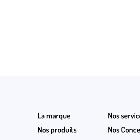
Nous envoyer un e-mail
Besoin d'échanger par téléphon
0687897273
La marque
Nos servic
Nos produits
Nos Conce